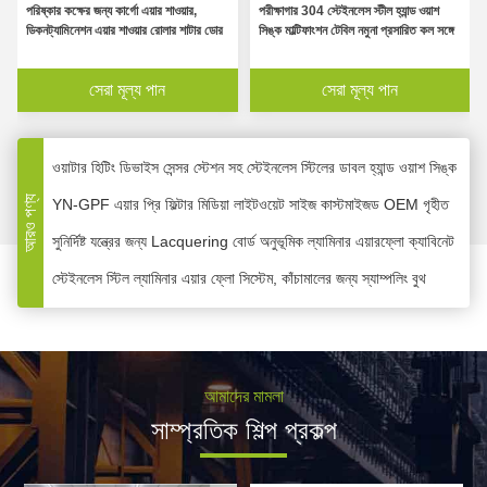
অ্যালুমিনিয়াম ওয়্যার মেশ ইন্ডাস্ট্রিয়াল এয়ার ফিল্টার, ডাস্ট প্যানেল প্লেটেড মিডিয়া ফিল
পরিষ্কার কক্ষের জন্য কার্গো এয়ার শাওয়ার,
পরীক্ষাগার 304 স্টেইনলেস স্টীল হ্যান্ড ওয়াশ
ডিকনট্যামিনেশন এয়ার শাওয়ার রোলার শাটার ডোর
সিঙ্ক মাল্টিফাংশন টেবিল নমুনা প্রসারিত কল সঙ্গে
ওয়াটার হিটিং ডিভাইস সেন্সর স্টেশন সহ স্টেইনলেস স্টিলের ডাবল হ্যান্ড ওয়াশ সিঙ্ক
YN-GPF এয়ার প্রি ফিল্টার মিডিয়া লাইটওয়েট সাইজ কাস্টমাইজড OEM গৃহীত
সেরা মূল্য পান
সেরা মূল্য পান
সুনির্দিষ্ট যন্ত্রের জন্য Lacquering বোর্ড অনুভূমিক ল্যামিনার এয়ারফ্লো ক্যাবিনেট
স্টেইনলেস স্টিল ল্যামিনার এয়ার ফ্লো সিস্টেম, কাঁচামালের জন্য স্যাম্পলিং বুথ
একক ব্যক্তি স্প্ল্যাশ-প্রুফ সেন্সর সহ এসএস মেডিকেল হ্যান্ড ওয়াশ সিঙ্ক ব্যবহার করুন
আরও পণ্য
স্টেইনলেস স্টিল ল্যামিনার ক্লিন বেঞ্চ এয়ার ফ্লো ওয়ার্কবেঞ্চ হিউম্যানাইজড ডিজাইন
ফার্মাসিউটিক্যালের জন্য পোর্টেবল ক্লিন স্যাম্পলিং ভেহিকেল স্মল লামিনার ফ্লো বুথ
110V / 220V ক্লিন রুম বুথ, H14 ফিল্টার গ্রেড সহ লামিনার ফ্লো বুথ
সিন্থেটিক ফাইবার উপাদান সহ টেকসই প্রাথমিক এয়ার ফিল্টার / এয়ার কন্ডিশনার এয়ার ফিল্ট
উচ্চ দক্ষতা পরিস্রাবণ সিলিং ল্যামিনার এয়ার ফ্লো সিস্টেম কারেন্ট এবং এয়ারফ্লো ক্ষতিপূর
ক্লাস 100 ল্যামিনার এয়ার ফ্লো হুড সামঞ্জস্যযোগ্য 0.25-0.45m/S গড় বেগ
আমাদের মামলা
হাসপাতাল ল্যামিনার এয়ার ফ্লো সিস্টেম, OT ল্যামিনার সরবরাহ ল্যামিনার ফ্লো সিলিং
সাম্প্রতিক শিল্প প্রকল্প
পরিষ্কার ঘরের জন্য দ্রুত শাটার দরজা সহ সম্পূর্ণ স্বয়ংক্রিয় কার্গো শাওয়ার রুম
প্রসাধনী শিল্পের জন্য আল্ট্রা ক্লিন ডাউন ফ্লো ক্লিন রুম বুথ ক্লাস 100-100,000