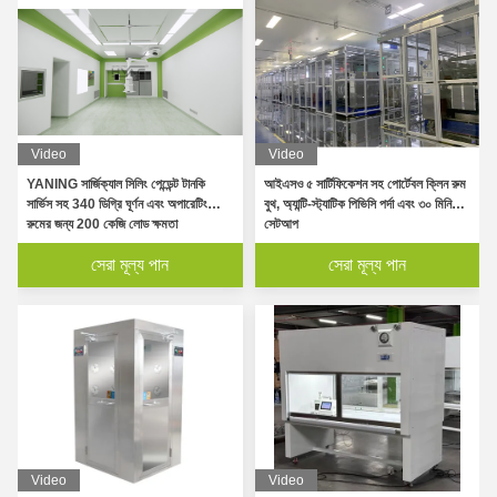
Video
Video
YANING সার্জিক্যাল সিলিং পেন্ডেন্ট টানকি
আইএসও ৫ সার্টিফিকেশন সহ পোর্টেবল ক্লিন রুম
সার্ভিস সহ 340 ডিগ্রি ঘূর্ণন এবং অপারেটিং
বুথ, অ্যান্টি-স্ট্যাটিক পিভিসি পর্দা এবং ৩০ মিনিটের
রুমের জন্য 200 কেজি লোড ক্ষমতা
সেটআপ
সেরা মূল্য পান
সেরা মূল্য পান
Video
Video