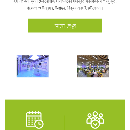
ইয়ানিং হল ক্লিন টেকনোলজি সলিউশনের সমন্বিত সরবরাহকারী প্রযুক্তি,
গবেষণা ও উন্নয়ন, উত্পাদন, বিক্রয় এবং ইনস্টলেশন।
আরো দেখুন