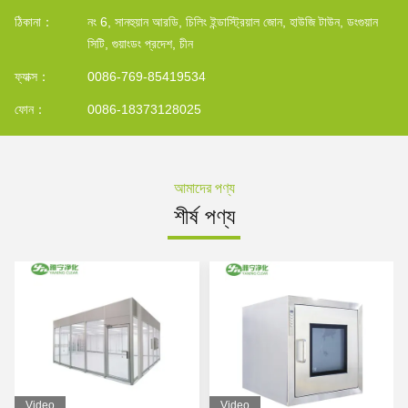
ঠিকানা：
নং 6, সানহুয়ান আরডি, চিলিং ইন্ডাস্ট্রিয়াল জোন, হাউজি টাউন, ডংগুয়ান
সিটি, গুয়াংডং প্রদেশ, চীন
ফ্যাক্স：
0086-769-85419534
ফোন：
0086-18373128025
আমাদের পণ্য
শীর্ষ পণ্য
Video
Video