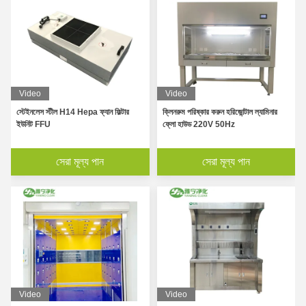
Video
Video
স্টেইনলেস স্টীল H14 Hepa ফ্যান ফিল্টার
ক্লিনরুম পরিষ্কার করুন হরিজোন্টাল ল্যামিনার
ইউনিট FFU
ফ্লো হাউড 220V 50Hz
পরিষ্কার ঘরের জন্য দ্রুত শাটার দরজা সহ সম্পূর্ণ স্বয়ংক্রিয় কার্গো শাওয়ার রুম
সেরা মূল্য পান
সেরা মূল্য পান
প্রসাধনী শিল্পের জন্য আল্ট্রা ক্লিন ডাউন ফ্লো ক্লিন রুম বুথ ক্লাস 100-100,000
দুটি বেসিন ল্যাবরেটরি মেডিকেল গ্রেড স্টেইনলেস স্টিল একটি সামঞ্জস্যযোগ্য কল সহ ডুবে 
হাসপাতালের স্টেইনলেস স্টিল হ্যান্ড ওয়াশ সিঙ্ক 360 ডিগ্রি ঘূর্ণন এবং প্রসারিত ট্যাপ
একক ব্যক্তি লেমিনার ক্লিন বেঞ্চ, উল্লম্ব ল্যামিনার ফ্লো ক্যাবিনেট ফায়ার প্রুফ
ইলেক্ট্রনিক এবং ফার্মাসিউটিক্যালের জন্য 1500 এয়ার ভলিউম ক্লিন রুম হেপা ফিল্টার বক্স
প্রসাধনী শিল্পের জন্য ডেস্কটপ উল্লম্ব লেমিনার ফ্লো হুড এয়ার ফ্লো ক্লিন ওয়ার্কস্টেশন 
Video
Video