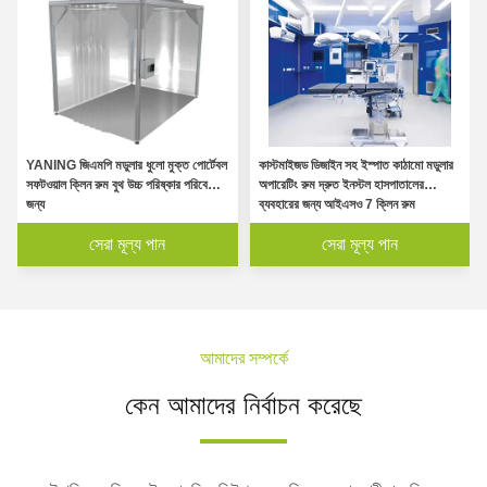
YANING জিএমপি মডুলার ধুলো মুক্ত পোর্টেবল
কাস্টমাইজড ডিজাইন সহ ইস্পাত কাঠামো মডুলার
সফটওয়াল ক্লিন রুম বুথ উচ্চ পরিষ্কার পরিবেশের
অপারেটিং রুম দ্রুত ইনস্টল হাসপাতালের
জন্য
ব্যবহারের জন্য আইএসও 7 ক্লিন রুম
সেরা মূল্য পান
সেরা মূল্য পান
আমাদের সম্পর্কে
কেন আমাদের নির্বাচন করেছে