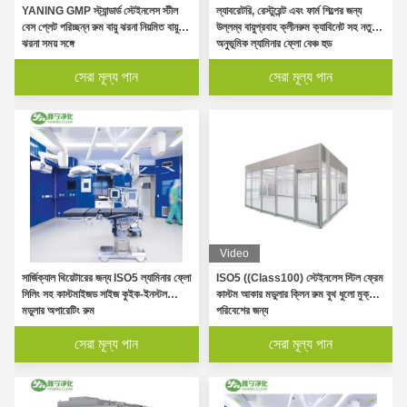
YANING GMP স্ট্যান্ডার্ড স্টেইনলেস স্টীল
ল্যাবরেটরি, রেস্টুরেন্ট এবং ফার্ম শিল্পের জন্য
বেস প্লেট পরিচ্ছন্ন রুম বায়ু ঝরনা নিয়মিত বায়ু
উল্লম্ব বায়ুপ্রবাহ ক্লীনরুম ক্যাবিনেট সহ নতুন
ঝরনা সময় সঙ্গে
অনুভূমিক ল্যামিনার ফ্লো বেঞ্চ হুড
সেরা মূল্য পান
সেরা মূল্য পান
Video
সার্জিক্যাল থিয়েটারের জন্য ISO5 ল্যামিনার ফ্লো
ISO5 ((Class100) স্টেইনলেস স্টিল ফ্রেম
সিলিং সহ কাস্টমাইজড সাইজ কুইক-ইনস্টল
কাস্টম আকার মডুলার ক্লিন রুম বুথ ধুলো মুক্ত
মডুলার অপারেটিং রুম
পরিবেশের জন্য
সেরা মূল্য পান
সেরা মূল্য পান