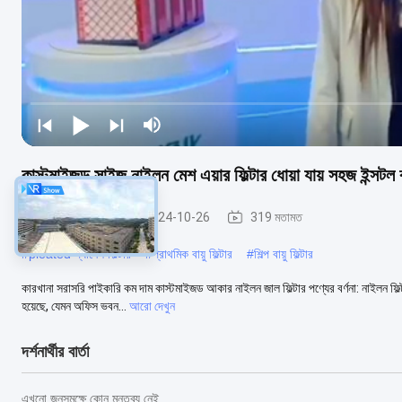
কাস্টমাইজড সাইজ নাইলন মেশ এয়ার ফিল্টার ধোয়া যায় সহজ ইন্সটল
প্রি এয়ার ফিল্টার
2024-10-26
319 মতামত
#
pleated প্যানেল ফিল্টার
#
প্রাথমিক বায়ু ফিল্টার
#
শিল্প বায়ু ফিল্টার
কারখানা সরাসরি পাইকারি কম দাম কাস্টমাইজড আকার নাইলন জাল ফিল্টার পণ্যের বর্ণনা: নাইলন ফিল্ট
হয়েছে, যেমন অফিস ভবন...
আরো দেখুন
দর্শনার্থীর বার্তা
এখনো জনসমক্ষে কোন মন্তব্য নেই