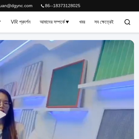
quan@dgync.com
86--18373128025
VR প্রদর্শন
আমাদের সম্পর্কে
খবর
সব ক্ষেত্রেই