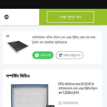
সেরা মূল্য পান
কাস্টমাইজড সাইজ নাইলন মেশ এয়ার ফিল্টার ধোয়া যায় সহজ
ইন্সটল কম প্রাথমিক প্রতিরোধের
এখন চ্যাট
আরও জানুন >>
সম্পর্কিত ভিডিও
FFU মডিউলের জন্য H13 H14
ফাইবারগ্লাস হেপা এয়ার ফিল্টার ক্লিন
রুম 1200m3/H
HEPA এয়ার ফিল্টার
2022-06-23
00:46