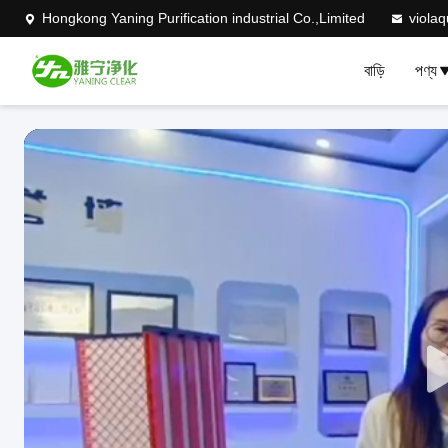
Hongkong Yaning Purification industrial Co.,Limited
viola
বাড়ি
পণ্য